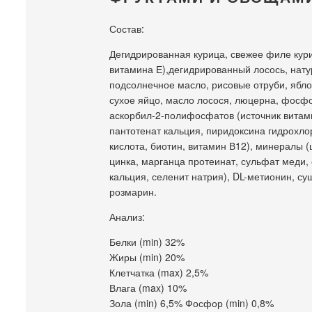
Состав:
Дегидрированная курица, свежее филе кури
витамина Е),дегидрированный лосось, нату
подсолнечное масло, рисовые отруби, ябло
сухое яйцо, масло лосося, люцерна, фосфор
аскорбил-2-полифосфатов (источник витами
пантотенат кальция, пиридоксина гидрохло
кислота, биотин, витамин В12), минералы (
цинка, марганца протеинат, сульфат меди, 
кальция, селенит натрия), DL-метионин, с
розмарин.
Анализ:
Белки (min) 32%
Жиры (min) 20%
Клетчатка (max) 2,5%
Влага (max) 10%
Зола (min) 6,5% Фосфор (min) 0,8%