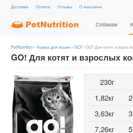
Доставка
Оплата
Отзывы
О магазине
Собакам
PetNutrition
Корма для кошек
GO!
GO! Для котят и взросл
GO! Для котят и взрослых к
230г
1,82кг
2
3,63кг
3
7,26кг
5