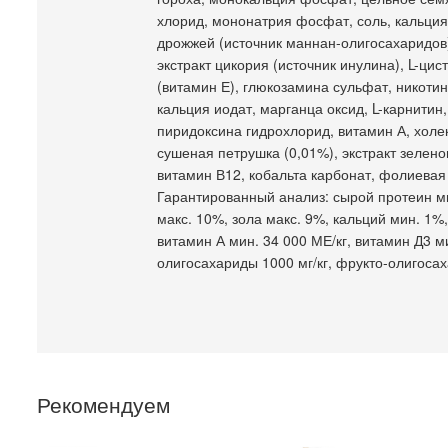
хлорид, мононатрия фосфат, соль, кальция 
дрожжей (источник маннан-олигосахаридов),
экстракт цикория (источник инулина), L-ци
(витамин Е), глюкозамина сульфат, никотин
кальция иодат, марганца оксид, L-карнитин
пиридоксина гидрохлорид, витамин А, холе
сушеная петрушка (0,01%), экстракт зелено
витамин В12, кобальта карбонат, фолиевая
Гарантированный анализ: сырой протеин ми
макс. 10%, зола макс. 9%, кальций мин. 1%
витамин А мин. 34 000 МЕ/кг, витамин Д3 ми
олигосахариды 1000 мг/кг, фрукто-олигосаха
Рекомендуем