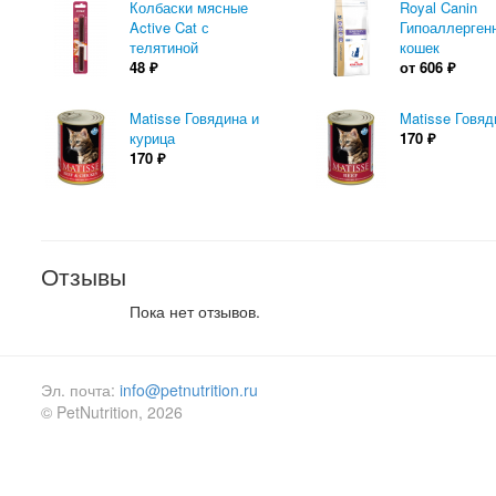
Колбаски мясные
Royal Canin
Active Cat с
Гипоаллерген
телятиной
кошек
48
₽
от
606
₽
Matisse Говядина и
Matisse Говяд
курица
170
₽
170
₽
Отзывы
Пока нет отзывов.
Эл. почта:
info@petnutrition.ru
© PetNutrition, 2026