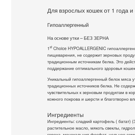
Для взрослых кошек от 1 года и
Гипоаллергенный
На основе утки – БЕЗ ЗЕРНА
st
1
Choice HYPOALLERGENIC гипоаллергенн
пищеварения, не содержит зерновых продук
традиционным источникам белка. Это дейс
поддержание оптимального здоровья коше
Уникальный гипоаллергенный белок мяса у
традиционных источников белка. Не содержи
чувствительных к зерновым продуктам в ко
кожного покрова и шерсти и благотворно вл
Ингредиенты
Ингредиенты: сладкий картофель ( батат) (
растительное масло, мякоть свеклы, гидрол
гороха, монокальция фосфат, цельное семя