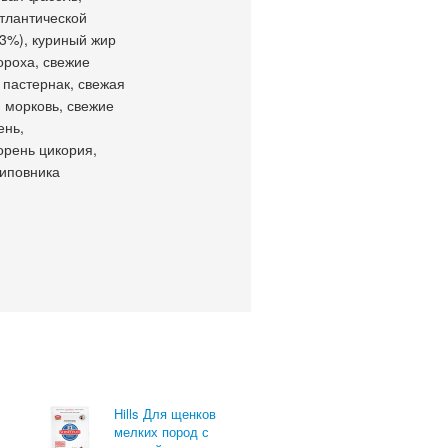
атлантической
(3%), куриный жир
ороха, свежие
 пастернак, свежая
я морковь, свежие
ень,
орень цикория,
шиповника
Hills Для щенков
мелких пород с