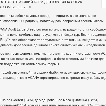
ООТВЕТСТВУЮЩИЙ КОРМ ДЛЯ ВЗРОСЛЫХ СОБАК
ЕСОМ БОЛЕЕ 25 КГ
ственники собаки крупных пород — хищники, а это значит, что
приспособлены к рациону, богатому разнообразным свежим мясом.
ANA Adult Large Breed состоит из мяса, выращенного на свободно
ой на воле камбалы, яиц несущихся в гнёздах кур. Все ингредиент
Prey™, что обеспечивает поступление питательных веществ в их 
димость добавления длинного списка синтетических ингредиентов.
ес приносит дополнительную нагрузку на кости и суставы, корм A
 таких как тапиока или картофель, а богат животными белками дл
ри поддержании оптимальной формы.
 нашей отмеченной наградами фабрике из лучших свежих канадски
ветствующий корм ACANA гарантированно сохранит вашу собаку здо
ка без костей (13%), дегидрированное мясо цыплёнка (12%),
оиндейки(11%), красная чечевица, зелёный горошек (8%), стручк