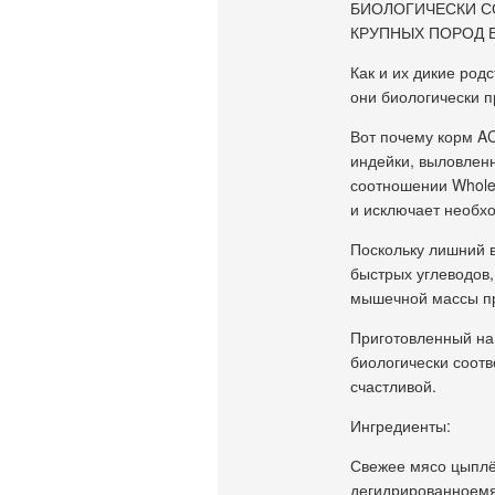
БИОЛОГИЧЕСКИ С
КРУПНЫХ ПОРОД В
Как и их дикие род
они биологически 
Вот почему корм AC
индейки, выловленн
соотношении Whole
и исключает необхо
Поскольку лишний в
быстрых углеводов,
мышечной массы п
Приготовленный на
биологически соот
счастливой.
Ингредиенты:
Свежее мясо цыплён
дегидрированноемяс