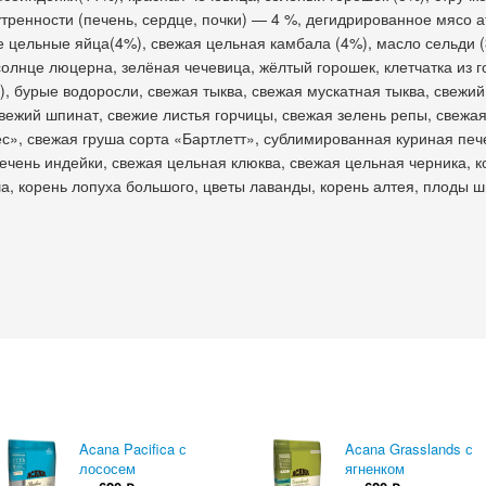
тренности (печень, сердце, почки) — 4 %, дегидрированное мясо 
е цельные яйца(4%), свежая цельная камбала (4%), масло сельди 
солнце люцерна, зелёная чечевица, жёлтый горошек, клетчатка из г
, бурые водоросли, свежая тыква, свежая мускатная тыква, свежий
свежий шпинат, свежие листья горчицы, свежая зелень репы, свежа
», свежая груша сорта «Бартлетт», сублимированная куриная печ
чень индейки, свежая цельная клюква, свежая цельная черника, к
а, корень лопуха большого, цветы лаванды, корень алтея, плоды 
Acana Pacifica с
Acana Grasslands с
лососем
ягненком