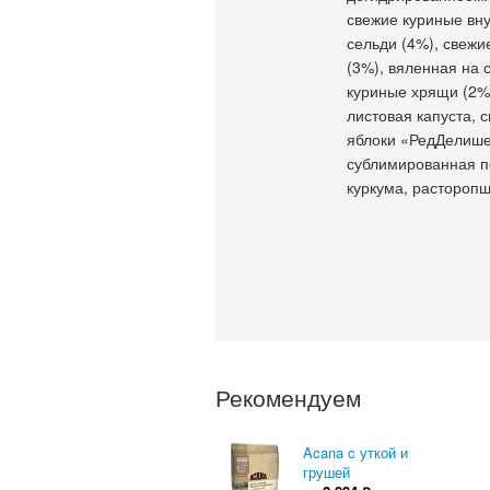
свежие куриные вну
сельди (4%), свежи
(3%), вяленная на 
куриные хрящи (2%)
листовая капуста, 
яблоки «РедДелишес
сублимированная пе
куркума, расторопш
Рекомендуем
Acana c уткой и
грушей