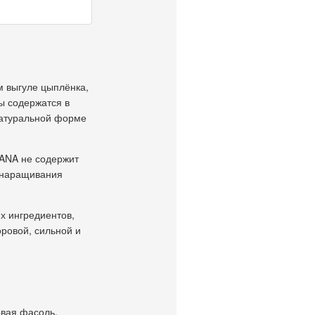
м выгуле цыплёнка,
ы содержатся в
натуральной форме
CANA не содержит
я наращивания
х ингредиентов,
ровой, сильной и
овая фасоль,