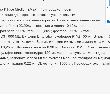
mb & Rice Medium&Maxi - Полнорационное и
питание для взрослых собак с чувствительным
лергией с мясом ягненка и рисом. Питательные вещества на
 сырой белок 23,20%, сырой жир и масла 10,10%, сырая
ырая зола 7,00%, кальций 1,20%; фосфор 0,90%, Витамин А
 D3 1000 МЕ, Витамин Е (альфа-токоферол 91%) 100 мг, Витамин 
ислота 10 мг, Витамин B2 5мг, Витамин В6 4мг, Витамина В1 3 мг,
Н 0,25 мг, Фолиевая кислота 0,30 мг, Витамин В12 0,04 мг, холина 
 сульфат цинка моногидрат 120 мг, марганца сульфат моногидрат 1
44мг, карбонат железа 60 мг, сульфат меди пентагидрат 50 мг; йод
селенит натрия 0,22 мг, DL-метионин 1500 мг. Производитель: Farmi