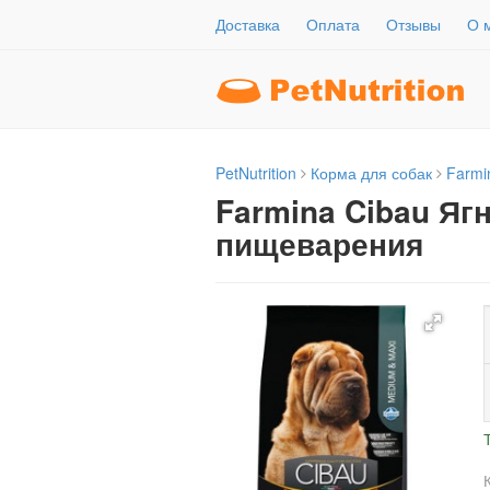
Доставка
Оплата
Отзывы
О 
PetNutrition
Корма для собак
Farmi
Farmina Cibau Яг
пищеварения