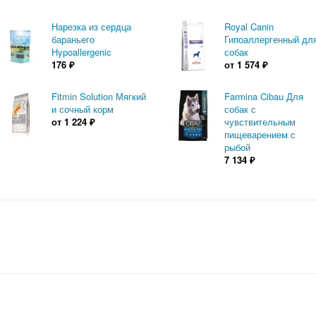
Нарезка из сердца
Royal Canin
бараньего
Гипоаллергенный дл
Hypoallergenic
собак
176
₽
от
1 574
₽
Fitmin Solution Мягкий
Farmina Cibau Для
и сочный корм
собак с
от
1 224
₽
чувствительным
пищеварением с
рыбой
7 134
₽