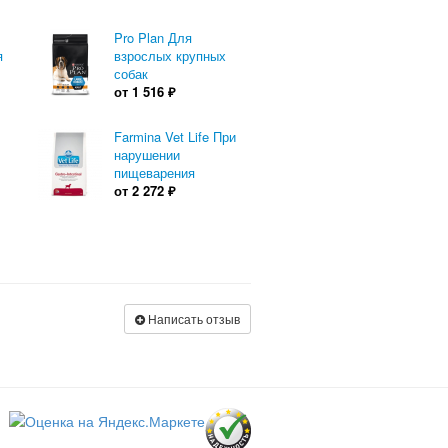
Pro Plan Для
я
взрослых крупных
собак
от
1 516
₽
Farmina Vet Life При
нарушении
пищеварения
от
2 272
₽
Написать отзыв