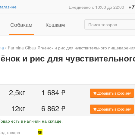
+7
магазине
Ежедневно с 10:00 до 22:00
Собакам
Кошкам
na
Farmina Cibau Ягнёнок и рис для чувствительного пищеварени
нёнок и рис для чувствительног
2,5кг
1 684
₽
Добавить в корзину
12кг
6 862
₽
Добавить в корзину
Товар есть в наличии на складе.
Код товара
69