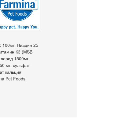
С 100мг, Ниацин 25
 Витамин К3 (MSB
хлорид 1500мг,
50 мг, сульфат
ат кальция
na Pet Foods,