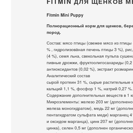
FITMIN ДЛЯ ЩЕНКОВ 
Fitmin Mini Puppy
Полнорационный корм для щенков, бер
пород.
Состав: мясо птицы (свежее мясо из птицы 
% , гидролизовaная печень птицы 3 %), рис,
(4 %), семя льна, свекольная пульпа суше
пивные дрожжи, фруктоолигосахариды (0,2
антиоксидантов (0,02 %), экстракт розмарин
Аналитический состав
сырой протеин 31 %, сырые растительные ма
кальций 1,1 %, фосфор 1 %, натрий 0,27 %.
Содержание дополнительных веществ в 1 кг
Микроэлементы: железо 203 мг (дополнено
железа моногидратом), медь 22 мг (дополн
пентагидратом сульфата меди) марганец 4
и оксидом марганца), цинк 207 мг (дополн
цинка), селен 0,5 мг (дополнен органичес