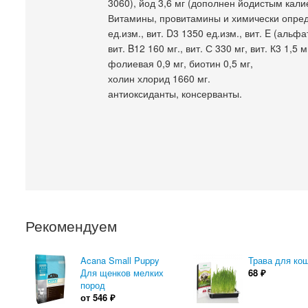
3060), йод 3,6 мг (дополнен йодистым кал
Витамины, провитамины и химически опред
ед.изм., вит. D3 1350 ед.изм., вит. E (альфа
вит. B12 160 мг., вит. С 330 мг, вит. К3 1,5
фолиевая 0,9 мг, биотин 0,5 мг,
холин хлорид 1660 мг.
антиоксиданты, консерванты.
Рекомендуем
Acana Small Puppy
Трава для ко
Для щенков мелких
68
₽
пород
от
546
₽