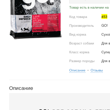
Товар есть в наличии на 
Код товара
453
Производитель
GO!
Вид корма
Сухо
Возраст собаки
Для 
Класс корма
Супе
Размер породы
Для 
Описание
•
Отзывы
Описание