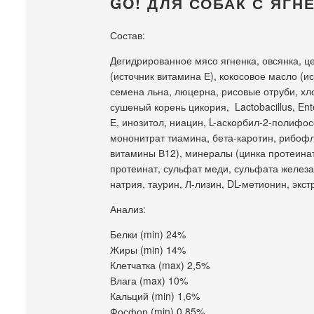
GO! ДЛЯ СОБАК С ЯГН
Состав:
Дегидрированное мясо ягненка, овсянка, ц
(источник витамина Е), кокосовое масло (и
семена льна, люцерна, рисовые отруби, хл
сушеный корень цикория, Lactobacillus, En
Е, инозитол, ниацин, L-аскорбил-2-полифос
мононитрат тиамина, бета-каротин, рибофл
витамины В12), минералы (цинка протеинат
протеинат, сульфат меди, сульфата железа
натрия, таурин, Л-лизин, DL-метионин, экс
Анализ:
Белки (min) 24%
Жиры (min) 14%
Клетчатка (max) 2,5%
Влага (max) 10%
Кальций (min) 1,6%
Фосфор (min) 0,85%