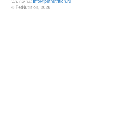
Эл. почта:
info@petnutrition.ru
© PetNutrition, 2026