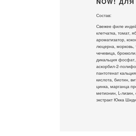
NOW! ДЛЯ
Состав:
Свежее филе индей
клетчатка, томат, 
ароматизатор, коко
люцерна, морковь, 
чечевица, брокколи
дикальция фосфат, 
аскорбил-2-полифос
пантотенат кальция
кислота, биотин, в
цинка, марганца пр
метионин, L-лизин, 
экстракт Юкка Шиди