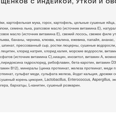
 ЩЕНКОВ С ИНДЕЙКОЙ, УТКОЙ И О
ки, картофельная мука, горох, картофель, цельные сушеные яйца,
яблоки, семена льна, рапсовое масло (источник витамина Е), натур
совое масло (источник витамина Е), свежий лосось, свежее филе у
тыква, бананы, черника, клюква, малина, ежевика, папайя, ананас,
, шпинат, прессованный сыр, ростки люцерны, сушеные водоросли,
лецитин, хлорид натрия, хлорид калия, морские водоросли, витами
фатов (источник витамина С),ниацин, инозитол, витамин А, момно
,пиридоксина гидрохлорид, рибофлавин, бета-каротин, витамин D
итамин В12), минералы (цинка протеинат, железа протеинат, меди п
отеинат, сульфат меди, сульфата железа, йодат кальция, дрожжи се
сушеный корень цикория, Lactobacillus, Enterococcus, Aspergillus, э
гера, бархатцы, L-канитин, сушеный розмарин.