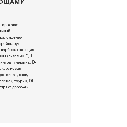
ВОЩАМИ
 гороховая
альный
тки, сушеная
 грейпфрут,
 карбонат кальция,
ны (витамин Е, L-
нитрат тиамина, D-
3, фолиевая
ротеинат, оксид
лена), таурин, DL-
кстракт дрожжей,