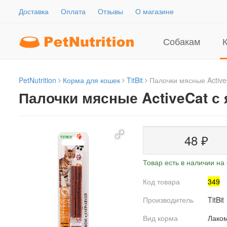
Доставка
Оплата
Отзывы
О магазине
Собакам
PetNutrition
Корма для кошек
TitBit
Палочки мясные ActiveC
Палочки мясные ActiveCat с 
48
₽
Товар есть в наличии на 
Код товара
349
Производитель
TitBit
Вид корма
Лако