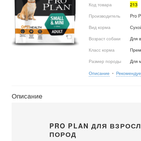
Код товара
213
Производитель
Pro P
Вид корма
Сухо
Возраст собаки
Для 
Класс корма
Прем
Размер породы
Для 
Описание
•
Рекоменду
Описание
PRO PLAN ДЛЯ ВЗРОС
ПОРОД