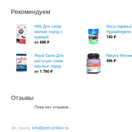
Рекомендуем
Hills Для собак
Носы бараньи
мелких пород с
Hypoallergenic
курицей
140
₽
от
696
₽
Royal Canin Для
Natyka Мясно
растущих собак
496
₽
крупных пород
от
1 760
₽
Отзывы
Пока нет отзывов.
Эл. почта:
info@petnutrition.ru