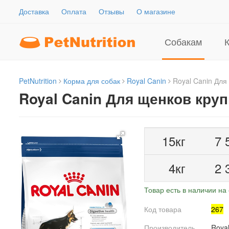
Доставка
Оплата
Отзывы
О магазине
Собакам
PetNutrition
Корма для собак
Royal Canin
Royal Canin Для
Royal Canin Для щенков кру
15кг
7 
4кг
2 
Товар есть в наличии на 
Код товара
267
Производитель
Royal