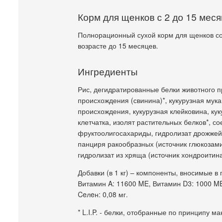
Корм для щенков с 2 до 15 мес
Полнорационный сухой корм для щенков соба
возрасте до 15 месяцев.
Ингредиенты
Рис, дегидратированные белки животного п
происхождения (свинина)*, кукурузная мука
происхождения, кукурузная клейковина, ку
клетчатка, изолят растительных белков*, с
фруктоолигосахариды, гидролизат дрожжей 
панциря ракообразных (источник глюкозами
гидролизат из хряща (источник хондроитина
Добавки (в 1 кг) – компоненты, вносимые в
Витамин A: 11600 ME, Витамин D3: 1000 ME, 
Ceлeн: 0,08 мг.
* L.I.P. - белки, отобранные по принципу 