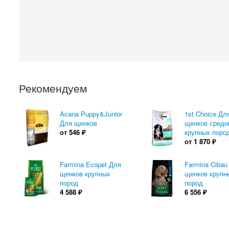
Рекомендуем
Acana Puppy&Junior
1st Choice Дл
Для щенков
щенков средн
от
546
₽
крупных поро
от
1 870
₽
Farmina Ecopet Для
Farmina Cibau
щенков крупных
щенков крупн
пород
пород
4 588
₽
6 556
₽