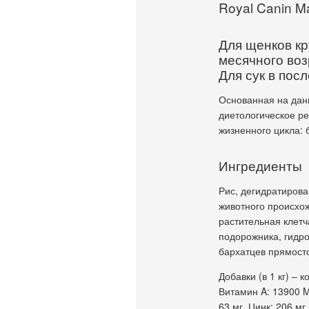
Royal Canin Ma
Для щенков кр
месячного воз
Для сук в пос
Основанная на дан
диетологическое ре
жизненного цикла: 
Ингредиенты
Рис, дегидратирова
животного происхож
растительная клетч
подорожника, гидро
бархатцев прямосто
Добавки (в 1 кг) –
Витамин A: 13900 M
63 мг, Цинк: 206 мг,