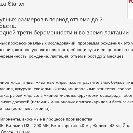
xi Starter
упных размеров в период отъема до 2-
раста.
ледней трети беременности и во время лактации
ных профессиональных исследований, программа рождения - это 
шение, которое удовлетворяет потребности суки и ее щенков на пя
беременность, рождение, лактация, отъем и рост до 2 месяцев.
нное мясо птицы, животные жиры, изолят растительных белков, ги
дения, кукуруза, свекольный жом, минеральные вещества, соевое 
атка, рыбий жир, соль жирной кислоты, фруктоолигосахариды, обо
лизат дрожжей (источник мaннановых олигосахаридов и бета-глюка
ячих (источник лютеина).
 компоненты, вносимые в процессе производства
E, Витамин D3: 1200 ME, Бета-каротин: 40 мг, Железо: 48 мг, Йод: 
 Ceлeн: 0,08 мг.