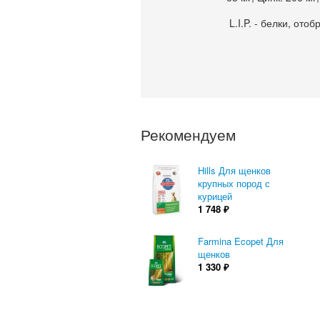
L.I.P. - белки, от
Рекомендуем
Hills Для щенков
крупных пород с
курицей
1 748
₽
Farmina Ecopet Для
щенков
1 330
₽