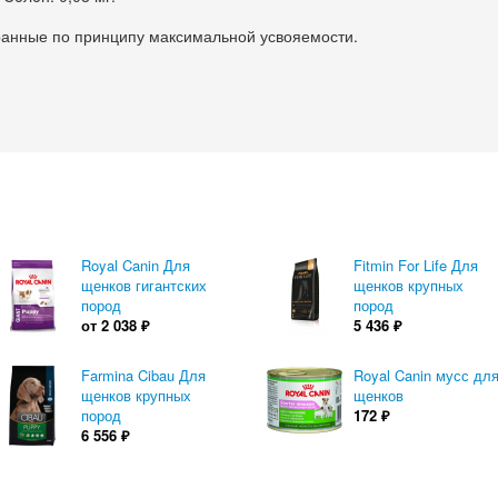
обранные по принципу максимальной усвояемости.
Royal Canin Для
Fitmin For Life Для
щенков гигантских
щенков крупных
пород
пород
от
2 038
₽
5 436
₽
Farmina Cibau Для
Royal Canin мусс дл
щенков крупных
щенков
пород
172
₽
6 556
₽