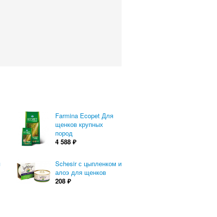
Farmina Ecopet Для
щенков крупных
пород
4 588
₽
я
Schesir с цыпленком и
алоэ для щенков
208
₽