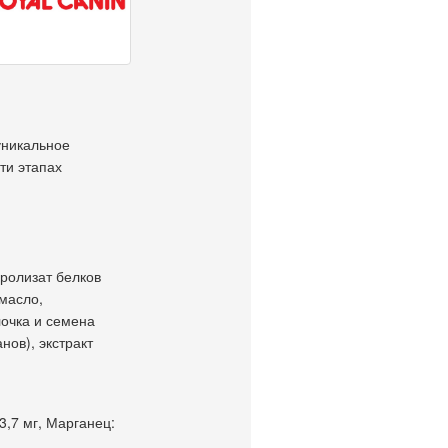
уникальное
ти этапах
дролизат белков
масло,
лочка и семена
нов), экстракт
3,7 мг, Марганец: