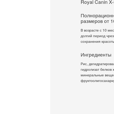
Royal Canin X-
Полнорационн
размеров от 1
В возрасте с 10 ме
долгий период чрез
сохранения красот
Ингредиенты
Рис, дегидратирова
гидролизат белков 
минеральные вещес
фруктоолигосахари