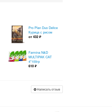
Pro Plan Duo Delice
Курица с рисом
от
432
₽
Farmina N&D
MULTIPAK CAT
4*100гр
610
₽
Написать отзыв