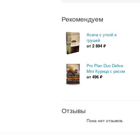
Рекомендуем
Acana c уткой и
грушей
от
2 894
₽
Pro Plan Duo Delice
Mini Курица с рисом
от
496
₽
Отзывы
Пока нет отзывов.