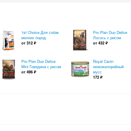
1st Choice Для собак
Pro Plan Duo Delice
мелких пород
Лосось с рисом
от
312
₽
от
432
₽
Pro Plan Duo Delice
Royal Canin
Mini Говядина с рисом
низкокалорийный
от
496
₽
мусс
172
₽