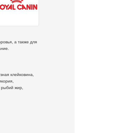
ровья, а также для
ание.
узная клейковина,
икория,
 рыбий жир,