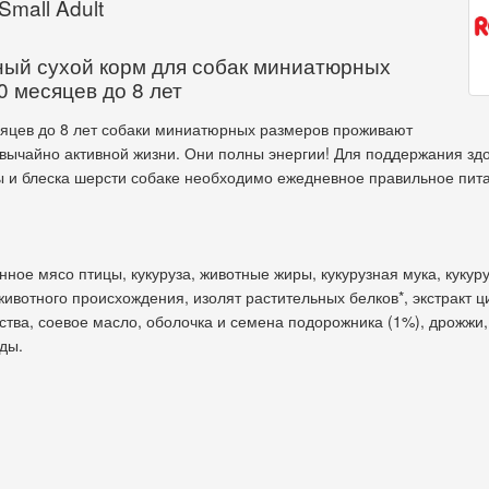
Small Adult
ый сухой корм для собак миниатюрных
0 месяцев до 8 лет
сяцев до 8 лет собаки миниатюрных размеров проживают
вычайно активной жизни. Они полны энергии! Для поддержания здо
ы и блеска шерсти собаке необходимо ежедневное правильное пит
нное мясо птицы, кукуруза, животные жиры, кукурузная мука, кукур
животного происхождения, изолят растительных белков*, экстракт ц
тва, соевое масло, оболочка и семена подорожника (1%), дрожжи,
ды.