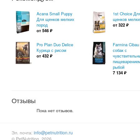
Acana Small Puppy
1st Choice Дл
Для щенков мелких
щенков мелки
пород
от
322
₽
от
546
₽
Pro Plan Duo Delice
Farmina Cibau
Курица с рисом
собак с
от
432
₽
чувствительн
пищеварением
рыбой
7 134
₽
Отзывы
Пока нет отзывов.
Эл. почта:
info@petnutrition.ru
© PetNutrition, 2026