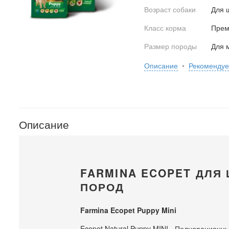
Возраст собаки
Для 
Класс корма
Прем
Размер породы
Для 
Описание
•
Рекоменду
Описание
FARMINA ECOPET ДЛЯ
ПОРОД
Farmina Ecopet Puppy Mini
Ecopet Natural Puppy MINI - Полнорацион