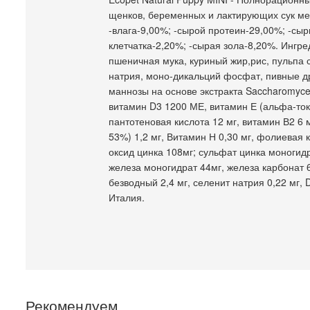
щенков, беременных и лактирующих сук ме
-влага-9,00%; -сырой протеин-29,00%; -сы
клетчатка-2,20%; -сырая зола-8,20%. Ингре
пшеничная мука, куриный жир,рис, пульпа с
натрия, моно-дикальций фосфат, пивные др
маннозы на основе экстракта Saccharomyces
витамин D3 1200 МЕ, витамин Е (альфа-ток
пантотеновая кислота 12 мг, витамин В2 6 
53%) 1,2 мг, Витамин Н 0,30 мг, фолиевая 
оксид цинка 108мг; сульфат цинка моногид
железа моногидрат 44мг, железа карбонат 6
безводный 2,4 мг, селенит натрия 0,22 мг,
Италия.
Рекомендуем