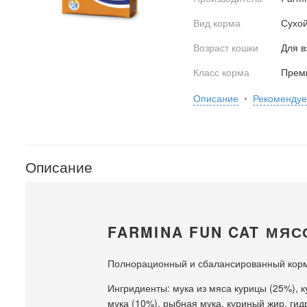
Вид корма
Сухо
Возраст кошки
Для в
Класс корма
Прем
Описание
•
Рекоменду
Описание
FARMINA FUN CAT МЯС
Полнорационный и сбалансированный корм
Ингридиенты: м
ука из мяса курицы (25%), 
мука (10%), рыбная мука, куриный жир, гид