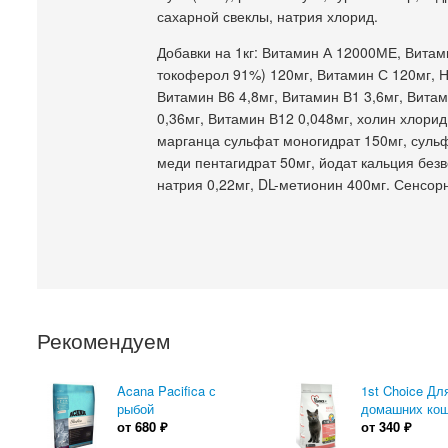
сахарной свеклы, натрия хлорид.
Добавки на 1кг: Витамин А 12000МЕ, Вита
токоферол 91%) 120мг, Витамин С 120мг, Н
Витамин В6 4,8мг, Витамин В1 3,6мг, Вита
0,36мг, Витамин В12 0,048мг, холин хлорид
марганца сульфат моногидрат 150мг, сульф
меди пентагидрат 50мг, йодат кальция безв
натрия 0,22мг, DL-метионин 400мг. Сенсор
Рекомендуем
Acana Pacifica с
1st Choice Дл
рыбой
домашних ко
от
680
₽
от
340
₽