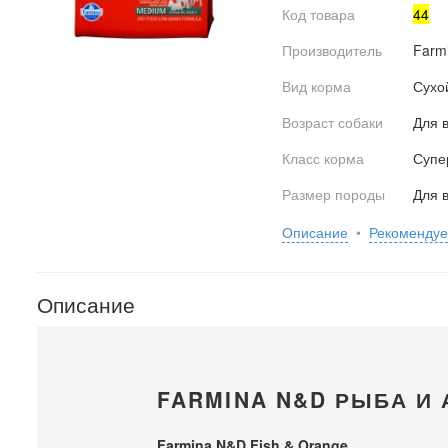
Код товара
44
Производитель
Farm
Вид корма
Сухо
Возраст собаки
Для 
Класс корма
Супе
Размер породы
Для 
Описание
•
Рекоменду
Описание
FARMINA N&D РЫБА И
Farmina N&D Fish & Orange