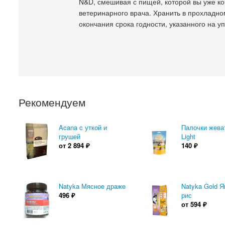
N&D, смешивая с пищей, которой вы уже ко
ветеринарного врача. Хранить в прохладно
окончания срока годности, указанного на у
Рекомендуем
Acana c уткой и
Палочки жева
грушей
Light
от
2 894
₽
140
₽
Natyka Мясное драже
Natyka Gold Я
496
₽
рис
от
594
₽