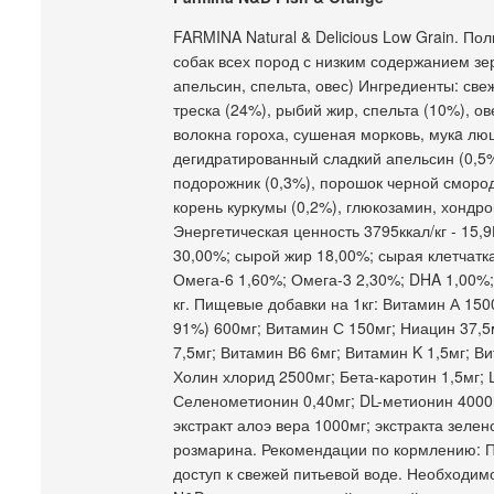
FARMINA Natural & Delicious Low Grain. П
собак всех пород с низким содержанием зер
апельсин, спельта, овес) Ингредиенты: све
треска (24%), рыбий жир, спельта (10%), ов
волокна гороха, сушеная морковь, мукa л
дегидратированный сладкий апельсин (0,5%
подорожник (0,3%), порошок черной смород
корень куркумы (0,2%), глюкозамин, хондро
Энергетическая ценность 3795ккал/кг - 15,
30,00%; сырой жир 18,00%; сырая клетчатк
Омега-6 1,60%; Омега-3 2,30%; DHA 1,00%;
кг. Пищевые добавки на 1кг: Витамин А 1
91%) 600мг; Витамин С 150мг; Ниацин 37,5
7,5мг; Витамин В6 6мг; Витамин K 1,5мг; В
Холин хлорид 2500мг; Бета-каротин 1,5мг;
Селенометионин 0,40мг; DL-метионин 4000м
экстракт алоэ вера 1000мг; экстракта зелен
розмарина. Рекомендации по кормлению: П
доступ к свежей питьевой воде. Необходим