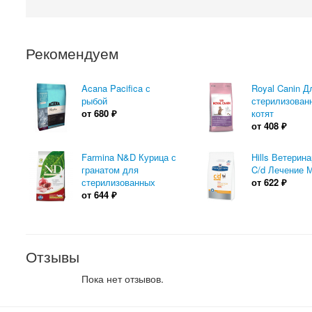
Рекомендуем
Acana Pacifica с
Royal Canin Д
рыбой
стерилизован
от
680
₽
котят
от
408
₽
Farmina N&D Курица с
Hills Ветерин
гранатом для
C/d Лечение 
стерилизованных
от
622
₽
от
644
₽
Отзывы
Пока нет отзывов.