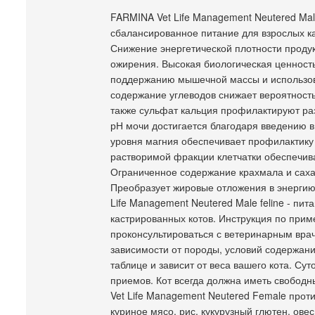
FARMINA Vet Life Management Neutered Ma
сбалансированное питание для взрослых к
Снижение энергетической плотности продук
ожирения. Высокая биологическая ценность
поддержанию мышечной массы и использов
содержание углеводов снижает вероятность
также сульфат кальция профилактируют раз
рН мочи достигается благодаря введению в
уровня магния обеспечивает профилактик
растворимой фракции клетчатки обеспечива
Ограниченное содержание крахмала и сахар
Преобразует жировые отложения в энергию
Life Management Neutered Male feline - пи
кастрированных котов. Инструкция по при
проконсультироваться с ветеринарным врач
зависимости от породы, условий содержани
таблице и зависит от веса вашего кота. Су
приемов. Кот всегда должна иметь свободн
Vet Life Management Neutered Female прот
куриное мясо, рис, кукурузный глютен, ове