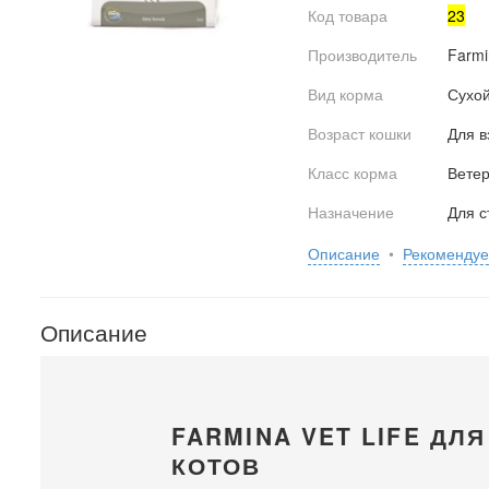
Код товара
23
Производитель
Farmi
Вид корма
Сухо
Возраст кошки
Для в
Класс корма
Вете
Назначение
Для с
Описание
•
Рекоменду
Описание
FARMINA VET LIFE ДЛ
КОТОВ