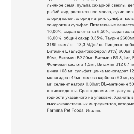
льняное семя, пульпа сахарной свеклы, д
рыбий жир, растительное масло, сухие пи
хлорид калия, хлорид натрия, сульфат каль
хондроитин сульфат. Питательные вещества
10,00%, сырая клетчатка 6,50%, сырая зо
16,00%, общий сахар 0,35%, Таурин 2600мг/
3185 ккал / кг - 13,3 МДж / кг. Пищевые до
Витамин Е (альфа-токоферол 91%) 600мг, В
50мг, Витамин В2 20мг, Витамин В6 8,1мг, 
Фолиевая кислота 1,5мг, Витамин В12 0,1 м
цинка 108 мг; сульфат цинка моногидрат 1
моногидрат 44мг, железа карбонат 60 мг, с
мг, селенит натрия 0,30мг; DL–метионин 50
антиоксиданты. Срок годности: см. дату на
годности указанного на упаковке. Хранить 
высококачественных ингредиентов, которые
Farmina Pet Foods, Италия.