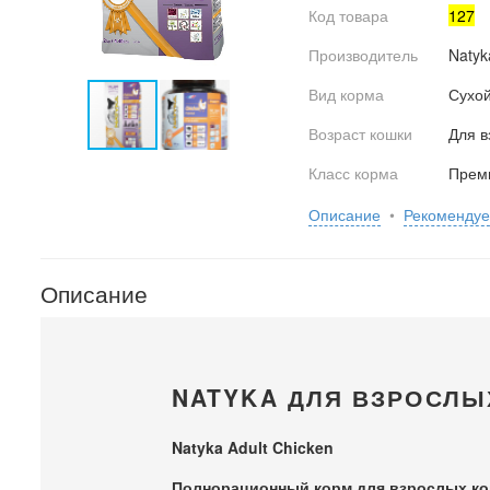
Код товара
127
Производитель
Natyk
Вид корма
Сухо
Возраст кошки
Для в
Класс корма
Прем
Описание
•
Рекоменду
Описание
NATYKA ДЛЯ ВЗРОСЛЫ
Natyka Adult Chicken
Полнорационный корм для взрослых ко