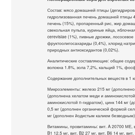
Состав: мясо домашней птицы (дегидриро
гидролизованная печень домашней птицы 4
печень (15%), пропаренный рис, жир домаш
свекольная пульпа, куриные яйца, яблочн
cerevisiae (1%), пивные дрожжи, лососевое
фруктоолигосахариды (0,4%), хлорид натри
природных антиоксидантов (0,02%).
Аналитические составляющие: общее соде
волокна 1.8%, зола 7,2%, кальций 1%, фос
Содержание дополнительных веществ в 1 кг
Микроэлементы: железо 215 мг (дополнено 
(дополнена хелатом меди и аминокислотой 
аминокислотой n-гидратом), цинк 144 мг (
0,5 мг (дополнен органической формой сел
мг (дополнен йодистым калием безводным)
Витамины, провитамины: вит. A 20700 МЕ, в
B1 12.5 мг, вит. B2 27 мг, вит. B6 14 мг, ви