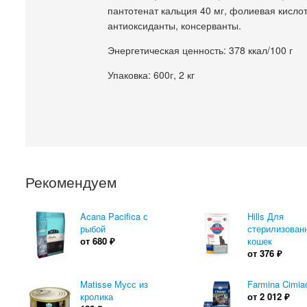
пантотенат кальция 40 мг, фолиевая кислота
антиоксиданты, консерванты.
Энергетическая ценность: 378 ккал/100 г
Упаковка: 600г, 2 кг
Рекомендуем
Acana Pacifica с
Hills Для
рыбой
стерилизован
от
680
₽
кошек
от
376
₽
Matisse Мусс из
Farmina Cimi
кролика
от
2 012
₽