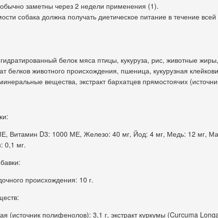
обычно заметны через 2 недели применения (1).
ости собака должна получать диетическое питание в течение всей
егидратированный белок мяса птицы, кукуруза, рис, животные жиры
зат белков животного происхождения, пшеница, кукурузная клейкови
 минеральные вещества, экстракт бархатцев прямостоячих (источни
ки:
Е, Витамин D3: 1000 МЕ, Железо: 40 мг, Йод: 4 мг, Медь: 12 мг, Ма
: 0,1 мг.
бавки:
очного происхождения: 10 г.
ществ:
ая (источник полифенолов): 3,1 г, экстракт куркумы (Curcuma Longa 