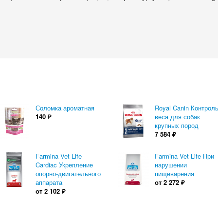
Соломка ароматная
Royal Canin Контрол
140
₽
веса для собак
крупных пород
7 584
₽
Farmina Vet Life
Farmina Vet Life При
Cardiac Укрепление
нарушении
опорно-двигательного
пищеварения
аппарата
от
2 272
₽
от
2 102
₽