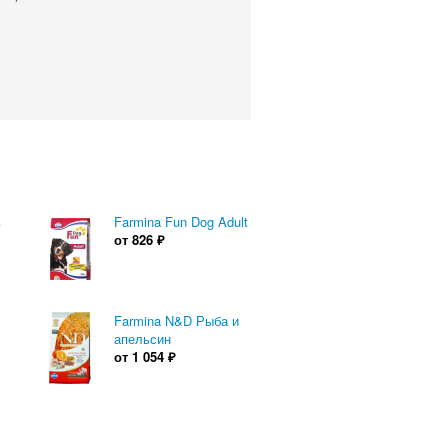
ь
Farmina Fun Dog Adult
от
826
₽
Farmina N&D Рыба и
апельсин
от
1 054
₽