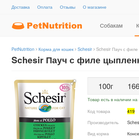
Доставка
Оплата
Отзывы
О магазине
Собакам
PetNutrition
Корма для кошек
Schesir
Schesir Пауч с филе
Schesir Пауч с филе цыплен
100г
16
Товар есть в наличии на 
Код товара
419
Производитель
Sches
Вид корма
Конс