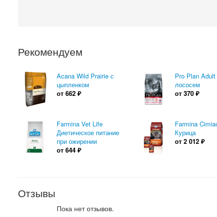
Рекомендуем
Acana Wild Prairie с
Pro Plan Adult
цыпленком
лососем
от
662
₽
от
370
₽
Farmina Vet Life
Farmina Cimia
Диетическое питание
Курица
при ожирении
от
2 012
₽
от
644
₽
Отзывы
Пока нет отзывов.