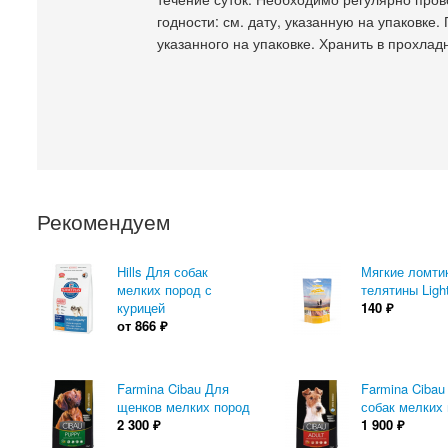
годности: см. дату, указанную на упаковке.
указанного на упаковке. Хранить в прохлад
Рекомендуем
Hills Для собак
Мягкие ломти
мелких пород с
телятины Ligh
курицей
140
₽
от
866
₽
Farmina Cibau Для
Farmina Cibau
щенков мелких пород
собак мелких
2 300
₽
1 900
₽