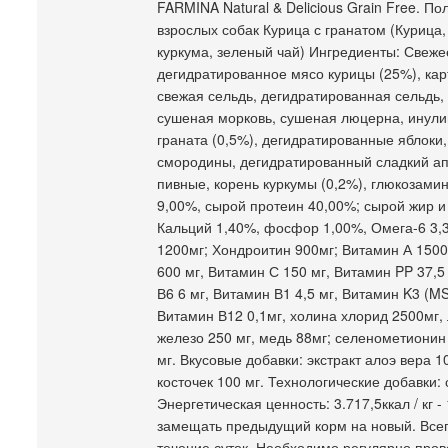
FARMINA Natural & Delicious Grain Free. 
взрослых собак Курица с гранатом (Курица,
куркума, зеленый чай) Ингредиенты: Свеже
дегидратированное мясо курицы (25%), ка
свежая сельдь, дегидратированная сельдь, 
сушеная морковь, сушеная люцерна, инули
граната (0,5%), дегидратированные яблоки
смородины, дегидратированный сладкий ап
пивные, корень куркумы (0,2%), глюкозамин
9,00%, сырой протеин 40,00%; сырой жир и
Кальций 1,40%, фосфор 1,00%, Омега-6 3,
1200мг; Хондроитин 900мг; Витамин А 150
600 мг, Витамин С 150 мг, Витамин PP 37,5
В6 6 мг, Витамин В1 4,5 мг, Витамин K3 (MS
Витамин В12 0,1мг, холина хлорид 2500мг, 
железо 250 мг, медь 88мг; селенометионин 
мг. Вкусовые добавки: экстракт алоэ вера 1
косточек 100 мг. Технологические добавки:
Энергетическая ценность: 3.717,5ккал / кг
замещать предыдущий корм на новый. Всег
течение суток. Необходимо регулярно пров